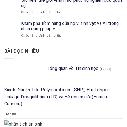
tạo nên ‘thế giới vi sinh ảo’ phục vụ nghiên cứu quân
sơ
Về
sự
Chức
Công
ở
Chức năng bình luận bị tắt
năng
Cụ
Microbiome
Đặc
và
mô
trưng
Khám phá tiềm năng của hệ vi sinh vật và AI trong
Phân
phỏng
theo
Tích
nhận dạng pháp y
chiến
Môi
ở
Chức năng bình luận bị tắt
trường:
trường
Khám
Mô
và
phá
hình
Độ
tiềm
BÀI ĐỌC NHIỀU
Bayes
dư
năng
tạo
thừa
của
nên
Chức
hệ
‘thế
năng
Tổng quan về Tin sinh học
(15.178)
vi
giới
với
sinh
vi
Tax4Fun2
vật
sinh
và
ảo’
AI
Single Nucleotide Polymorphisms (SNP), Haplotypes,
phục
trong
vụ
Linkage Disequilibrium (LD) và Hệ gen người (Human
nhận
nghiên
dạng
Genome)
cứu
pháp
quân
y
sự
(13.540)