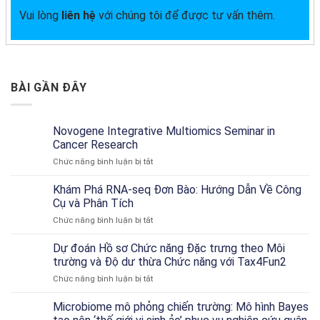
Vui lòng
liên hệ
với chúng tôi để được tư vấn thêm.
BÀI GẦN ĐÂY
Novogene Integrative Multiomics Seminar in
Cancer Research
ở
Chức năng bình luận bị tắt
Novogene
Integrative
Khám Phá RNA-seq Đơn Bào: Hướng Dẫn Về Công
Multiomics
Cụ và Phân Tích
Seminar
ở
Chức năng bình luận bị tắt
in
Khám
Cancer
Phá
Dự đoán Hồ sơ Chức năng Đặc trưng theo Môi
Research
RNA-
trường và Độ dư thừa Chức năng với Tax4Fun2
seq
ở
Chức năng bình luận bị tắt
Đơn
Dự
Bào:
đoán
Microbiome mô phỏng chiến trường: Mô hình Bayes
Hướng
Hồ
Dẫn