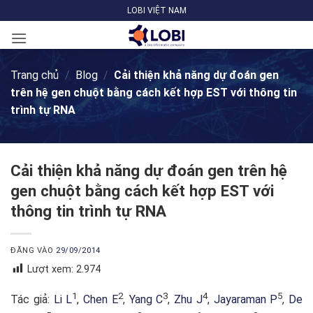
Bỏ
LOBI VIỆT NAM
qua
nội
dung
Trang chủ
/
Blog
/
Cải thiện khả năng dự đoán gen
trên hệ gen chuột bằng cách kết hợp EST với thông tin
trình tự RNA
Cải thiện khả năng dự đoán gen trên hệ
gen chuột bằng cách kết hợp EST với
thông tin trình tự RNA
ĐĂNG VÀO
29/09/2014
Lượt xem:
2.974
1
2
3
4
5
Tác giả:
Li L
,
Chen E
,
Yang C
,
Zhu J
,
Jayaraman P
,
De