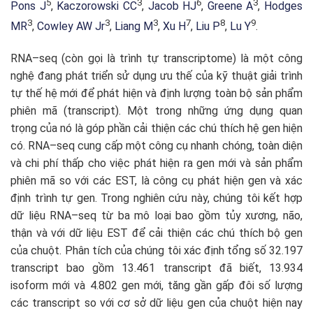
5
3
6
3
Pons J
,
Kaczorowski CC
,
Jacob HJ
,
Greene A
,
Hodges
3
3
3
7
8
9
MR
,
Cowley AW Jr
,
Liang M
,
Xu H
,
Liu P
,
Lu Y
.
RNA
–
seq
(còn gọi là
trình tự
transcriptome
)
là một công
nghệ
đang phát
triển
sử dụng
ưu thế của
kỹ thuật giải trình
tự thế hệ mới
để phát hiện
và định lượng
toàn bộ
sản phẩm
phiên mã
(transcript)
.
Một trong những
ứng dụng quan
trọng
của nó là
góp phần
cải thiện
các chú thích
hệ gen hiện
có
.
RNA
–
seq
cung cấp một
công cụ
nhanh chóng
,
toàn diện
và
ch
i phí
thấp
cho
việc phát hiện ra
gen mới
và sản p
hẩm
phiên mã so
với các
EST, là
công cụ
phát hiện gen
và xác
định
trình tự gen
.
Trong nghiên cứu này
, chúng tôi
kết hợp
dữ liệu
RNA
–
seq
từ ba
mô
loại
bao gồm
tủy xương
, não,
thận
và
với dữ liệu
EST
để cải thiện
các chú thích
bộ gen
của
chuột
.
Phân tích
của chúng tôi
xác định tổng số
32.197
transcript
bao gồm
13.461
transcript đã biết
,
13.934
isoform mới
và
4.802
gen
mới,
tăng gần gấp đôi
số lượng
các
transcript
so với
cơ sở dữ liệu
gen của
chuột
hiện nay