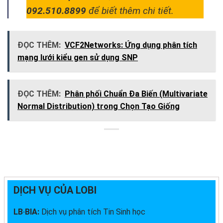
092.510.8899
để biết thêm chi tiết.
ĐỌC THÊM:
VCF2Networks: Ứng dụng phân tích
mạng lưới kiểu gen sử dụng SNP
ĐỌC THÊM:
Phân phối Chuẩn Đa Biến (Multivariate
Normal Distribution) trong Chọn Tạo Giống
DỊCH VỤ CỦA LOBI
LB·BIA:
Dịch vụ phân tích Tin Sinh học