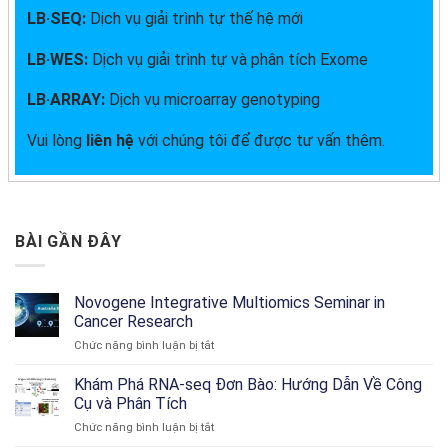
LB·SEQ:
Dịch vụ giải trình tự thế hệ mới
LB·WES:
Dịch vụ giải trình tự và phân tích Exome
LB·ARRAY:
Dịch vụ microarray genotyping
Vui lòng
liên hệ
với chúng tôi để được tư vấn thêm.
BÀI GẦN ĐÂY
Novogene Integrative Multiomics Seminar in
Cancer Research
ở
Chức năng bình luận bị tắt
Novogene
Integrative
Khám Phá RNA-seq Đơn Bào: Hướng Dẫn Về Công
Multiomics
Cụ và Phân Tích
Seminar
ở
Chức năng bình luận bị tắt
in
Khám
Cancer