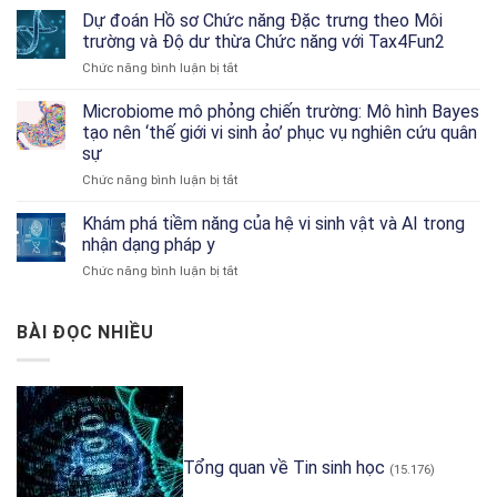
Phá
Dự đoán Hồ sơ Chức năng Đặc trưng theo Môi
Research
RNA-
trường và Độ dư thừa Chức năng với Tax4Fun2
seq
ở
Chức năng bình luận bị tắt
Đơn
Dự
Bào:
đoán
Microbiome mô phỏng chiến trường: Mô hình Bayes
Hướng
Hồ
Dẫn
tạo nên ‘thế giới vi sinh ảo’ phục vụ nghiên cứu quân
sơ
Về
sự
Chức
Công
ở
Chức năng bình luận bị tắt
năng
Cụ
Microbiome
Đặc
và
mô
trưng
Khám phá tiềm năng của hệ vi sinh vật và AI trong
Phân
phỏng
theo
Tích
nhận dạng pháp y
chiến
Môi
ở
Chức năng bình luận bị tắt
trường:
trường
Khám
Mô
và
phá
hình
Độ
tiềm
BÀI ĐỌC NHIỀU
Bayes
dư
năng
tạo
thừa
của
nên
Chức
hệ
‘thế
năng
vi
giới
với
sinh
vi
Tax4Fun2
vật
sinh
và
ảo’
Tổng quan về Tin sinh học
(15.176)
AI
phục
trong