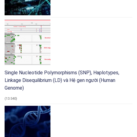
vụ
nhận
nghiên
dạng
cứu
pháp
quân
y
sự
Single Nucleotide Polymorphisms (SNP), Haplotypes,
Linkage Disequilibrium (LD) và Hệ gen người (Human
Genome)
(13.540)