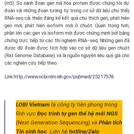
(rn5). So sánh đoạn gen mã hóa protein được chúng tôi dự
đoán với những đoạn tương tự trong cơ sở dữ liệu cho thấy
RNA-seq cải thiện đáng kể kết quả chú thích gen, phát hiện
gen mới, phát hiện isoform mới ở chuột.
Quan trọng hơn,
phần lớn các
gen
và isoform mới
được
chứng minh
bởi
bằng
chứng trực tiếp
từ các thí nghiệm
RNA
–
seq
. Những gen đã
được dữ đoán được tích hợp vào cơ sở dữ liệu gen chuột
(Rat Genome Database) và là nguồn nguyên liệu quý giá cho
các nghiên cứu tiếp theo.
Link:
http://www.ncbi.nlm.nih.gov/pubmed/25217576
LOBI Vietnam
là công ty tiên phong trong
lĩnh vực
Đọc trình tự gen thế hệ mới NGS
(Next Generation Sequencing) và
Phân tích
Tin sinh học
. Liên hệ
hotline/Zalo