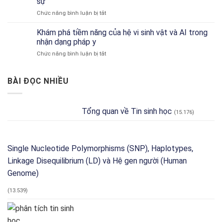
sự
Chức
Công
ở
Chức năng bình luận bị tắt
năng
Cụ
Microbiome
Đặc
và
mô
trưng
Khám phá tiềm năng của hệ vi sinh vật và AI trong
Phân
phỏng
theo
Tích
nhận dạng pháp y
chiến
Môi
ở
Chức năng bình luận bị tắt
trường:
trường
Khám
Mô
và
phá
hình
Độ
tiềm
BÀI ĐỌC NHIỀU
Bayes
dư
năng
tạo
thừa
của
nên
Chức
hệ
‘thế
năng
Tổng quan về Tin sinh học
(15.176)
vi
giới
với
sinh
vi
Tax4Fun2
vật
sinh
và
ảo’
AI
Single Nucleotide Polymorphisms (SNP), Haplotypes,
phục
trong
vụ
Linkage Disequilibrium (LD) và Hệ gen người (Human
nhận
nghiên
dạng
Genome)
cứu
pháp
quân
y
sự
(13.539)