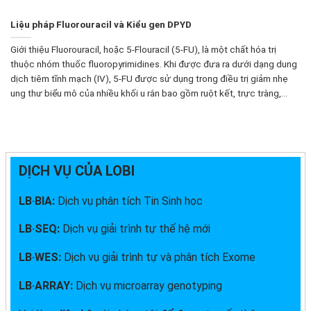
Liệu pháp Fluorouracil và Kiểu gen DPYD
Giới thiệu Fluorouracil, hoặc 5-Flouracil (5-FU), là một chất hóa trị
thuộc nhóm thuốc fluoropyrimidines. Khi được đưa ra dưới dạng dung
dịch tiêm tĩnh mạch (IV), 5-FU được sử dụng trong điều trị giảm nhẹ
ung thư biểu mô của nhiều khối u rắn bao gồm ruột kết, trực tràng,...
DỊCH VỤ CỦA LOBI
LB·BIA:
Dịch vụ phân tích Tin Sinh học
LB·SEQ:
Dịch vụ giải trình tự thế hệ mới
LB·WES:
Dịch vụ giải trình tự và phân tích Exome
LB·ARRAY:
Dịch vụ microarray genotyping