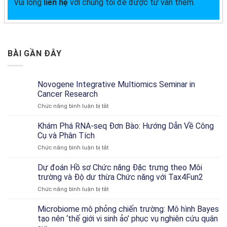
Vui lòng
liên hệ
với chúng tôi để được tư vấn thêm.
BÀI GẦN ĐÂY
Novogene Integrative Multiomics Seminar in
Cancer Research
ở
Chức năng bình luận bị tắt
Novogene
Integrative
Khám Phá RNA-seq Đơn Bào: Hướng Dẫn Về Công
Multiomics
Cụ và Phân Tích
Seminar
ở
Chức năng bình luận bị tắt
in
Khám
Cancer
Phá
Dự đoán Hồ sơ Chức năng Đặc trưng theo Môi
Research
RNA-
trường và Độ dư thừa Chức năng với Tax4Fun2
seq
ở
Chức năng bình luận bị tắt
Đơn
Dự
Bào:
đoán
Microbiome mô phỏng chiến trường: Mô hình Bayes
Hướng
Hồ
Dẫn
tạo nên ‘thế giới vi sinh ảo’ phục vụ nghiên cứu quân
sơ
Về