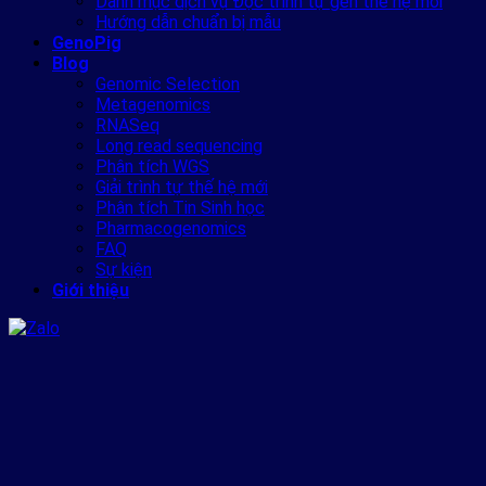
Danh mục dịch vụ Đọc trình tự gen thế hệ mới
Hướng dẫn chuẩn bị mẫu
GenoPig
Blog
Genomic Selection
Metagenomics
RNASeq
Long read sequencing
Phân tích WGS
Giải trình tự thế hệ mới
Phân tích Tin Sinh học
Pharmacogenomics
FAQ
Sự kiện
Giới thiệu