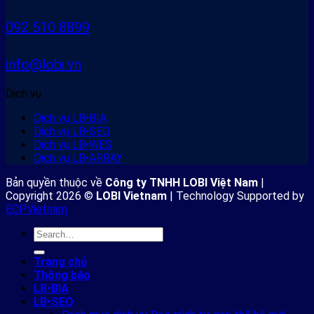
nghiên
y
cứu
092 510 8899
quân
sự
info@lobi.vn
Dịch vụ
Dịch vụ LB•BIA
Dịch vụ LB•SEQ
Dịch vụ LB•WES
Dịch vụ LB•ARRAY
Bản quyền thuộc về
Công ty TNHH LOBI Việt Nam
|
Copyright 2026 ©
LOBI Vietnam
| Technology Supported by
ECPVietnam
Trang chủ
Thông báo
LB•BIA
LB•SEQ