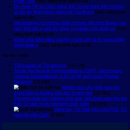
Integrative
ở
Phân Tích
Chức năng bình luận bị tắt
Multiomics
Khám
Dự đoán Hồ sơ Chức năng Đặc trưng theo Môi trường
Seminar
Phá
và Độ dư thừa Chức năng với Tax4Fun2
Chức năng bình
ở
in
RNA-
luận bị tắt
Dự
Cancer
seq
Microbiome mô phỏng chiến trường: Mô hình Bayes tạo
đoán
Research
Đơn
nên ‘thế giới vi sinh ảo’ phục vụ nghiên cứu quân sự
Chức
Hồ
ở
Bào:
năng bình luận bị tắt
sơ
Microbiome
Hướng
Khám phá tiềm năng của hệ vi sinh vật và AI trong nhận
Chức
mô
Dẫn
ở
dạng pháp y
Chức năng bình luận bị tắt
năng
phỏng
Về
Khám
Bài đọc nhiều
Đặc
chiến
Công
phá
trưng
trường:
Cụ
tiềm
Tổng quan về Tin sinh học
(15.178)
theo
Mô
và
năng
Single Nucleotide Polymorphisms (SNP), Haplotypes,
Môi
hình
Phân
của
Linkage Disequilibrium (LD) và Hệ gen người (Human
trường
Bayes
Tích
hệ
Genome)
(13.540)
và
tạo
vi
Nghiên cứu cho thấy gen tác
Độ
nên
sinh
động đến xu hướng tình dục ở nam giới
(10.762)
dư
‘thế
vật
Phương pháp xét nghiệm mới giúp tiên đoán ung thư lên
thừa
giới
và
đến 13 năm trước khi bệnh phát triển
(10.239)
Chức
vi
AI
Sách hay: Tin Sinh Học của PGS. TS.
năng
sinh
trong
Nguyễn Văn Cách
(9.766)
với
ảo’
nhận
Tax4Fun2
phục
dạng
vụ
pháp