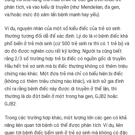
phân tích, và vào kiểu di truyền (như Mendelian, đa gen,
và/hoặc mức độ xâm lấn bệnh mạnh hay yếu).
Ví dụ, nguyên nhân của một số kiểu điếc của trẻ sơ sinh
thường tương đối dễ để xác định. Lý do là vì bệnh điếc khá
phổ biến ở trẻ mới sinh (cứ 500 trẻ sinh ra thì có 1 trẻ bị) và
do đó được nghiên cứu rất kỹ lưỡng. Người ta cũng biết
rằng 2/3 số trường hợp trẻ bị điếc có nguồn gốc di truyền.
Hầu hết trẻ sơ sinh mà bị điếc thường không có thêm triệu
chứng nào khác. Một đứa trẻ mà chỉ có biểu hiện bị điếc
(không có thêm triệu chứng nào khác), và lịch sử gia đình
chỉ ra rằng bệnh điếc này được di truyền ở thể lặn, thì
thường là do đột biến ở một trong hai gen, GJB2 hoặc
GJB2.
Trong các trường hợp khác, một lượng lớn các gen có khả
năng liên quan tới bệnh có thể được phân tích. Ví dụ, liên
quan tới bệnh điếc bẩm sinh ở trẻ sơ sinh mà không có đặc