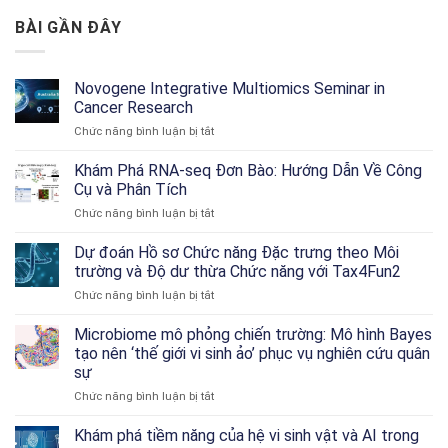
BÀI GẦN ĐÂY
Novogene Integrative Multiomics Seminar in
Cancer Research
ở
Chức năng bình luận bị tắt
Novogene
Integrative
Khám Phá RNA-seq Đơn Bào: Hướng Dẫn Về Công
Multiomics
Cụ và Phân Tích
Seminar
ở
Chức năng bình luận bị tắt
in
Khám
Cancer
Phá
Dự đoán Hồ sơ Chức năng Đặc trưng theo Môi
Research
RNA-
trường và Độ dư thừa Chức năng với Tax4Fun2
seq
ở
Chức năng bình luận bị tắt
Đơn
Dự
Bào:
đoán
Microbiome mô phỏng chiến trường: Mô hình Bayes
Hướng
Hồ
Dẫn
tạo nên ‘thế giới vi sinh ảo’ phục vụ nghiên cứu quân
sơ
Về
sự
Chức
Công
ở
Chức năng bình luận bị tắt
năng
Cụ
Microbiome
Đặc
và
mô
trưng
Khám phá tiềm năng của hệ vi sinh vật và AI trong
Phân
phỏng
theo