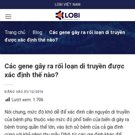
Bỏ
LOBI VIỆT NAM
qua
nội
dung
Trang chủ
/
Blog
/
Các gene gây ra rối loạn di truyền
được xác định thế nào?
Các gene gây ra rối loạn di truyền được
xác định thế nào?
ĐĂNG VÀO
01/12/2016
Lượt xem:
1.706
Nói chung, mức độ khó dễ để xác đinh căn nguyên di truyền
của bệnh phụ thuộc vào mức độ phổ biến của biến dị gây ra
bệnh trong quần thể lớn, vào lịch sử bệnh của cả gia đình
cùng với khả năng thu mẫu DNA từ các gia đình khác để