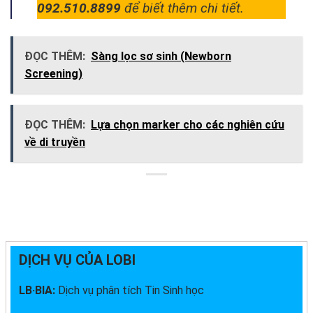
092.510.8899
để biết thêm chi tiết.
ĐỌC THÊM:
Sàng lọc sơ sinh (Newborn
Screening)
ĐỌC THÊM:
Lựa chọn marker cho các nghiên cứu
về di truyền
DỊCH VỤ CỦA LOBI
LB·BIA:
Dịch vụ phân tích Tin Sinh học