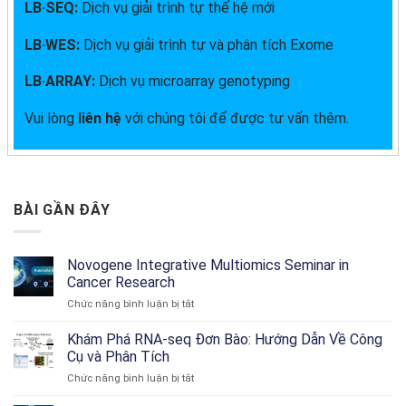
LB·SEQ:
Dịch vụ giải trình tự thế hệ mới
LB·WES:
Dịch vụ giải trình tự và phân tích Exome
LB·ARRAY:
Dịch vụ microarray genotyping
Vui lòng
liên hệ
với chúng tôi để được tư vấn thêm.
BÀI GẦN ĐÂY
Novogene Integrative Multiomics Seminar in
Cancer Research
ở
Chức năng bình luận bị tắt
Novogene
Integrative
Khám Phá RNA-seq Đơn Bào: Hướng Dẫn Về Công
Multiomics
Cụ và Phân Tích
Seminar
ở
Chức năng bình luận bị tắt
in
Khám
Cancer