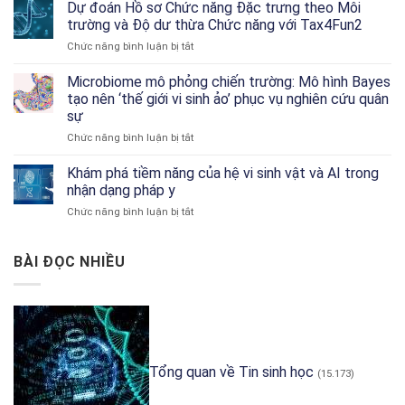
Phá
Dự đoán Hồ sơ Chức năng Đặc trưng theo Môi
Research
RNA-
trường và Độ dư thừa Chức năng với Tax4Fun2
seq
ở
Chức năng bình luận bị tắt
Đơn
Dự
Bào:
đoán
Microbiome mô phỏng chiến trường: Mô hình Bayes
Hướng
Hồ
Dẫn
tạo nên ‘thế giới vi sinh ảo’ phục vụ nghiên cứu quân
sơ
Về
sự
Chức
Công
ở
Chức năng bình luận bị tắt
năng
Cụ
Microbiome
Đặc
và
mô
trưng
Khám phá tiềm năng của hệ vi sinh vật và AI trong
Phân
phỏng
theo
Tích
nhận dạng pháp y
chiến
Môi
ở
Chức năng bình luận bị tắt
trường:
trường
Khám
Mô
và
phá
hình
Độ
tiềm
BÀI ĐỌC NHIỀU
Bayes
dư
năng
tạo
thừa
của
nên
Chức
hệ
‘thế
năng
vi
giới
với
sinh
vi
Tax4Fun2
vật
sinh
và
ảo’
Tổng quan về Tin sinh học
(15.173)
AI
phục
trong
vụ