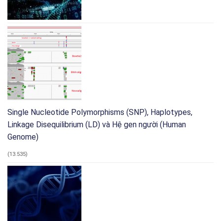
nhận
nghiên
dạng
cứu
pháp
quân
y
sự
Single Nucleotide Polymorphisms (SNP), Haplotypes,
Linkage Disequilibrium (LD) và Hệ gen người (Human
Genome)
(13.535)