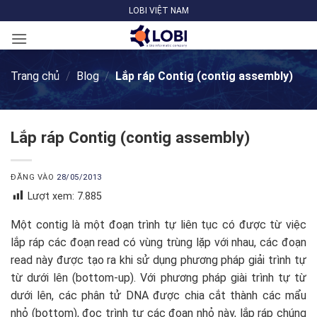
Bỏ
LOBI VIỆT NAM
qua
nội
dung
Trang chủ
/
Blog
/
Lắp ráp Contig (contig assembly)
Lắp ráp Contig (contig assembly)
ĐĂNG VÀO
28/05/2013
Lượt xem:
7.885
Một contig là một đoạn trình tự liên tục có được từ việc
lắp ráp các đoạn read có vùng trùng lặp với nhau, các đoạn
read này được tạo ra khi sử dụng phương pháp giải trình tự
từ dưới lên (bottom-up). Với phương pháp giài trình tự từ
dưới lên, các phân tử DNA được chia cắt thành các mẩu
nhỏ (bottom), đọc trình tự các đoạn nhỏ này, lắp ráp chúng