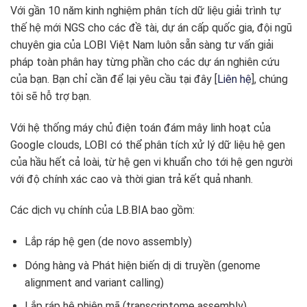
Với gần 10 năm kinh nghiệm phân tích dữ liệu giải trình tự
thế hệ mới NGS cho các đề tài, dự án cấp quốc gia, đội ngũ
chuyên gia của LOBI Việt Nam luôn sẵn sàng tư vấn giải
pháp toàn phân hay từng phần cho các dự án nghiên cứu
của bạn. Bạn chỉ cần để lại yêu cầu tại đây [
Liên hệ
], chúng
tôi sẽ hỗ trợ bạn.
Với hệ thống máy chủ điện toán đám mây linh hoạt của
Google clouds, LOBI có thể phân tích xử lý dữ liệu hệ gen
của hầu hết cả loài, từ hệ gen vi khuẩn cho tới hệ gen người
với độ chính xác cao và thời gian trả kết quả nhanh.
Các dịch vụ chính của LB.BIA bao gồm:
Lắp ráp hệ gen (de novo assembly)
Dóng hàng và Phát hiện biến dị di truyền (genome
alignment and variant calling)
Lắp ráp hệ phiên mã (transcriptome assembly)