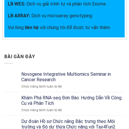
LB·WES:
Dịch vụ giải trình tự và phân tích Exome
LB·ARRAY:
Dịch vụ microarray genotyping
Vui lòng
liên hệ
với chúng tôi để được tư vấn thêm.
BÀI GẦN ĐÂY
Novogene Integrative Multiomics Seminar in
Cancer Research
ở
Chức năng bình luận bị tắt
Novogene
Integrative
Khám Phá RNA-seq Đơn Bào: Hướng Dẫn Về Công
Multiomics
Cụ và Phân Tích
Seminar
ở
Chức năng bình luận bị tắt
in
Khám
Cancer
Phá
Dự đoán Hồ sơ Chức năng Đặc trưng theo Môi
Research
RNA-
trường và Độ dư thừa Chức năng với Tax4Fun2