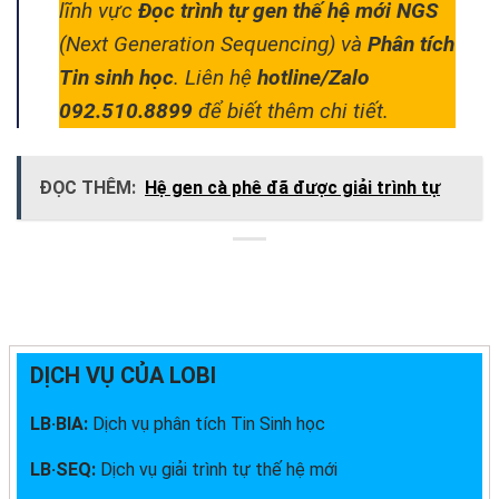
lĩnh vực
Đọc trình tự gen thế hệ mới NGS
(Next Generation Sequencing) và
Phân tích
Tin sinh học
. Liên hệ
hotline/Zalo
092.510.8899
để biết thêm chi tiết.
ĐỌC THÊM:
Hệ gen cà phê đã được giải trình tự
DỊCH VỤ CỦA LOBI
LB·BIA:
Dịch vụ phân tích Tin Sinh học
LB·SEQ:
Dịch vụ giải trình tự thế hệ mới