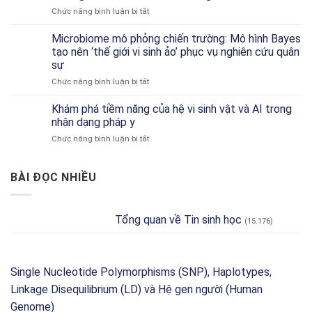
seq
ở
Chức năng bình luận bị tắt
Đơn
Dự
Bào:
đoán
Microbiome mô phỏng chiến trường: Mô hình Bayes
Hướng
Hồ
Dẫn
tạo nên ‘thế giới vi sinh ảo’ phục vụ nghiên cứu quân
sơ
Về
sự
Chức
Công
ở
Chức năng bình luận bị tắt
năng
Cụ
Microbiome
Đặc
và
mô
trưng
Khám phá tiềm năng của hệ vi sinh vật và AI trong
Phân
phỏng
theo
Tích
nhận dạng pháp y
chiến
Môi
ở
Chức năng bình luận bị tắt
trường:
trường
Khám
Mô
và
phá
hình
Độ
tiềm
BÀI ĐỌC NHIỀU
Bayes
dư
năng
tạo
thừa
của
nên
Chức
hệ
‘thế
năng
Tổng quan về Tin sinh học
(15.176)
vi
giới
với
sinh
vi
Tax4Fun2
vật
sinh
và
ảo’
AI
Single Nucleotide Polymorphisms (SNP), Haplotypes,
phục
trong
vụ
Linkage Disequilibrium (LD) và Hệ gen người (Human
nhận
nghiên
dạng
Genome)
cứu