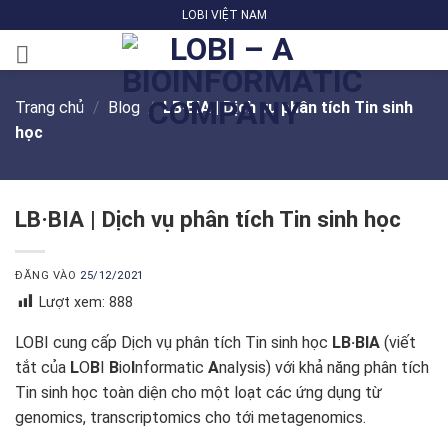
Bỏ
LOBI VIỆT NAM
qua
nội
dung
Trang chủ
/
Blog
/
LB·BIA | Dịch vụ phân tích Tin sinh
học
LB·BIA | Dịch vụ phân tích Tin sinh học
ĐĂNG VÀO
25/12/2021
Lượt xem:
888
LOBI cung cấp Dịch vụ phân tích Tin sinh học
LB·BIA
(viết
tắt của
L
O
B
I
B
io
I
nformatic
A
nalysis) với khả năng phân tích
Tin sinh học toàn diện cho một loạt các ứng dụng từ
genomics, transcriptomics cho tới metagenomics.