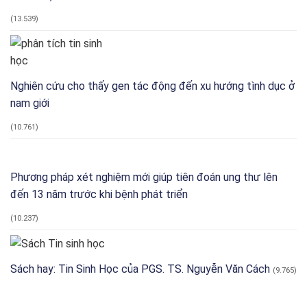
pháp
quân
y
sự
(13.539)
Nghiên cứu cho thấy gen tác động đến xu hướng tình dục ở
nam giới
(10.761)
Phương pháp xét nghiệm mới giúp tiên đoán ung thư lên
đến 13 năm trước khi bệnh phát triển
(10.237)
Sách hay: Tin Sinh Học của PGS. TS. Nguyễn Văn Cách
(9.765)