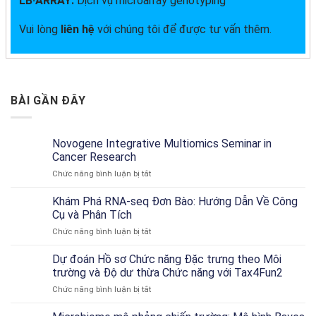
LB·ARRAY:
Dịch vụ microarray genotyping
Vui lòng
liên hệ
với chúng tôi để được tư vấn thêm.
BÀI GẦN ĐÂY
Novogene Integrative Multiomics Seminar in
Cancer Research
ở
Chức năng bình luận bị tắt
Novogene
Integrative
Khám Phá RNA-seq Đơn Bào: Hướng Dẫn Về Công
Multiomics
Cụ và Phân Tích
Seminar
ở
Chức năng bình luận bị tắt
in
Khám
Cancer
Phá
Dự đoán Hồ sơ Chức năng Đặc trưng theo Môi
Research
RNA-
trường và Độ dư thừa Chức năng với Tax4Fun2
seq
ở
Chức năng bình luận bị tắt
Đơn
Dự
Bào:
đoán
Hướng