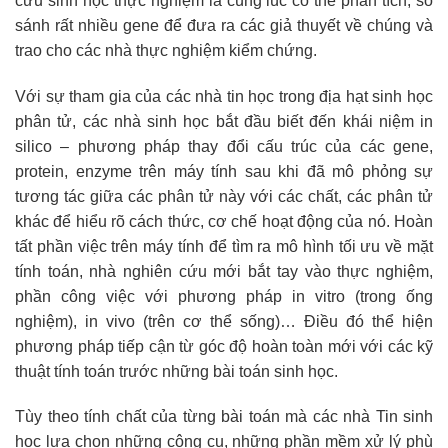
cứu sinh học thực nghiệm là cùng lúc có thể phân tích, so
sánh rất nhiều gene để đưa ra các giả thuyết về chúng và
trao cho các nhà thực nghiệm kiểm chứng.
Với sự tham gia của các nhà tin học trong địa hạt sinh học
phân tử, các nhà sinh học bắt đầu biết đến khái niệm in
silico – phương pháp thay đổi cấu trúc của các gene,
protein, enzyme trên máy tính sau khi đã mô phỏng sự
tương tác giữa các phân tử này với các chất, các phân tử
khác để hiểu rõ cách thức, cơ chế hoạt động của nó. Hoàn
tất phần việc trên máy tính để tìm ra mô hình tối ưu về mặt
tính toán, nhà nghiên cứu mới bắt tay vào thực nghiệm,
phần công việc với phương pháp in vitro (trong ống
nghiệm), in vivo (trên cơ thể sống)… Điều đó thể hiện
phương pháp tiếp cận từ góc độ hoàn toàn mới với các kỹ
thuật tính toán trước những bài toán sinh học.
Tùy theo tính chất của từng bài toán mà các nhà Tin sinh
học lựa chọn những công cụ, những phần mềm xử lý phù