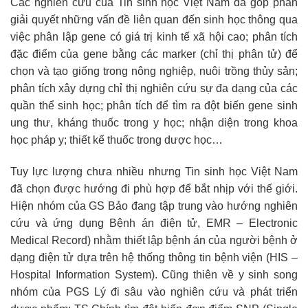
Các nghiên cứu của Tin sinh học Việt Nam đã góp phần
giải quyết những vấn đề liên quan đến sinh học thông qua
việc phân lập gene có giá trị kinh tế xã hội cao; phân tích
đặc điểm của gene bằng các marker (chỉ thị phân tử) để
chọn và tạo giống trong nông nghiệp, nuôi trồng thủy sản;
phân tích xây dựng chỉ thị nghiên cứu sự đa dạng của các
quần thể sinh học; phân tích để tìm ra đột biến gene sinh
ung thư, kháng thuốc trong y học; nhận diện trong khoa
học pháp y; thiết kế thuốc trong dược học…
Tuy lực lượng chưa nhiều nhưng Tin sinh học Việt Nam
đã chọn được hướng đi phù hợp để bắt nhịp với thế giới.
Hiện nhóm của GS Bảo đang tập trung vào hướng nghiên
cứu và ứng dụng Bệnh án điện tử, EMR – Electronic
Medical Record) nhằm thiết lập bệnh án của người bệnh ở
dạng điện tử dựa trên hệ thống thông tin bệnh viện (HIS –
Hospital Information System). Cũng thiên về y sinh song
nhóm của PGS Lý đi sâu vào nghiên cứu và phát triển