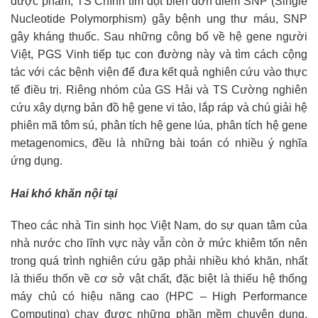
dược phẩm; TS Chính tìm đột biến đơn điểm SNP (Single
Nucleotide Polymorphism) gây bệnh ung thư máu, SNP
gây kháng thuốc. Sau những công bố về hệ gene người
Việt, PGS Vinh tiếp tục con đường này và tìm cách cộng
tác với các bệnh viện để đưa kết quả nghiên cứu vào thực
tế điều trị. Riêng nhóm của GS Hải và TS Cường nghiên
cứu xây dựng bản đồ hệ gene vi tảo, lắp ráp và chú giải hệ
phiên mã tôm sú, phân tích hệ gene lúa, phân tích hệ gene
metagenomics, đều là những bài toán có nhiều ý nghĩa
ứng dụng.
Hai khó khăn nội tại
Theo các nhà Tin sinh học Việt Nam, do sự quan tâm của
nhà nước cho lĩnh vực này vẫn còn ở mức khiêm tốn nên
trong quá trình nghiên cứu gặp phải nhiều khó khăn, nhất
là thiếu thốn về cơ sở vật chất, đặc biệt là thiếu hệ thống
máy chủ có hiệu năng cao (HPC – High Performance
Computing) chạy được những phần mềm chuyên dụng.