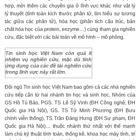
hợp, mời thêm các chuyên gia ở lĩnh vực khác như vật lý
lý thuyết (tính toán kích thước phân tử, tìm hiểu sự tương
tác giữa các phân tử), hóa học (phân tích cấu trúc, bản
chất hóa học của protein, enzyme…) cùng tham gia nghiên
cứu, đặc biệt với các bài toán về mô hình – mô phỏng.
Tin sinh học Việt Nam còn quá ít
nhiệm vụ nghiên cứu, mặc dù tính
ứng dụng của các đề tài nghiên cứu
trong lĩnh vực này rất lớn
.
Đội ngũ Tin sinh học Việt Nam bao gồm cả các nhà nghiên
cứu tiếp cận từ hai nhánh tin học và sinh học. Nhóm của
GS Hồ Tú Bảo, PGS. TS Lê Sỹ Vinh (ĐH Công nghệ, ĐH
Quốc gia Hà Nội), GS. TS Từ Minh Phương (ĐH Bưu
chính viễn thông), TS Trần Đăng Hưng (ĐH Sư phạm, ĐH
Quốc gia Hà Nội)… thuộc nhánh thứ nhất với thế mạnh
làm chủ kỹ thuật tính toán, thống kê, khoa học máy tính, trí