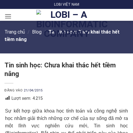
Bỏ
LOBI VIỆT NAM
qua
nội
dung
Trang chủ
/
Blog
/
Tin sinh học: Chưa khai thác hết
tiềm năng
Tin sinh học: Chưa khai thác hết tiềm
năng
ĐĂNG VÀO
21/04/2015
Lượt xem:
4.215
Sự kết hợp giữa khoa học tính toán và công nghệ sinh
học nhằm giải thích những cơ chế của sự sống đã mở ra
một lĩnh vực nghiên cứu mới, Tin sinh học