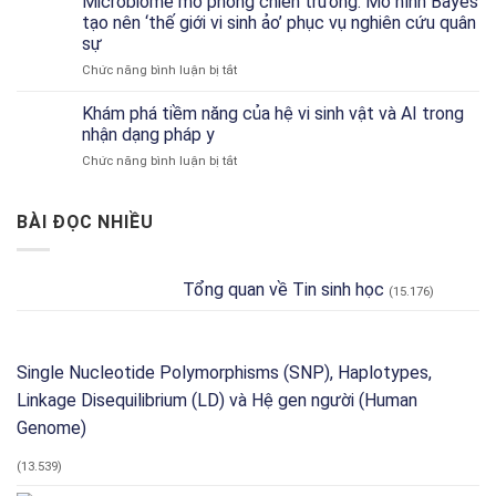
Microbiome mô phỏng chiến trường: Mô hình Bayes
Hồ
Dẫn
tạo nên ‘thế giới vi sinh ảo’ phục vụ nghiên cứu quân
sơ
Về
sự
Chức
Công
ở
Chức năng bình luận bị tắt
năng
Cụ
Microbiome
Đặc
và
mô
trưng
Khám phá tiềm năng của hệ vi sinh vật và AI trong
Phân
phỏng
theo
Tích
nhận dạng pháp y
chiến
Môi
ở
Chức năng bình luận bị tắt
trường:
trường
Khám
Mô
và
phá
hình
Độ
tiềm
BÀI ĐỌC NHIỀU
Bayes
dư
năng
tạo
thừa
của
nên
Chức
hệ
‘thế
năng
Tổng quan về Tin sinh học
(15.176)
vi
giới
với
sinh
vi
Tax4Fun2
vật
sinh
và
ảo’
AI
Single Nucleotide Polymorphisms (SNP), Haplotypes,
phục
trong
vụ
Linkage Disequilibrium (LD) và Hệ gen người (Human
nhận
nghiên
dạng
Genome)
cứu
pháp
quân
y
sự
(13.539)