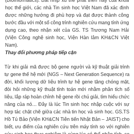
(Bioinformatics). Bắt nhịp xu thế phát triển này của khoa
học thế giới, các nhà Tin sinh học Việt Nam đã xác định
được những hướng đi phù hợp và đạt được thành công
bước đầu với một số công trình nghiên cứu mang tính ứng
dụng cao, theo nhận xét của GS. TS Trương Nam Hải
(Viện Công nghệ sinh học, Viện Hàn lâm KH&CN Việt
Nam).
Thay đổi phương pháp tiếp cận
Từ khi giải mã được bộ gene người và kỹ thuật giải trình
tự gene thế hệ mới (NGS – Next Generation Sequence) ra
đời, khối lượng dữ liệu trình tự hệ gene tăng chóng mặt,
đòi hỏi những kỹ thuật tính toán mới nhằm phân tích số
liệu, lắp ráp hoàn chỉnh hệ gene rồi chú giải, tìm hiểu chức
năng của nó… Đây là lúc Tin sinh học nhập cuộc với sự
hợp tác chặt chẽ giữa các nhà tin học và sinh học. GS.TS
Hồ Tú Bảo (Viện KH&CN Tiên tiến Nhật Bản – JAIST) cho
biết, ưu điểm của nghiên cứu trên máy tính so với nghiên