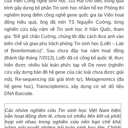
của Viện Công nghệ sinh học. GS Hải cho biết, trong quá
trình gây dựng bộ phận Tin sinh học nhằm hỗ trợ Phòng thí
nghiệm trọng điểm công nghệ gene quốc gia tại Viện hoạt
động hiệu quả, ông đã mời TS Nguyễn Cường, từng
nghiên cứu bảy năm về Tin sinh học ở Hàn Quốc, tham
gia. “Để giữ chân Cường, chúng tôi đặc cách đưa anh vào
biên chế và giao phụ trách phòng Tin sinh học (LoBi – Lab
of Bioinformatics)”. Sau chưa đầy hai năm hoạt động
(thành lập tháng 7/2013), LoBi đã có công bố quốc tế, thực
hiện được nhiều bài toán phức tạp về De novo (nghiên
cứu xây dựng bản đồ hệ gene của các loài chưa được giải
mã), Re-sequencing (tái giải trình tự), Metagenomics (đa
hệ gene học), Transcriptomics, xây dựng cơ sở dữ liệu
DNA Barcode.
Các nhóm nghiên cứu Tin sinh học Việt Nam hiện
vẫn hoạt động đơn lẻ, chưa có nhiều liên kết và phối
hợp với nhau trong nghiên cứu nên hạn chế khả
năng giải quyết những bài toán sinh học lớn. Chính