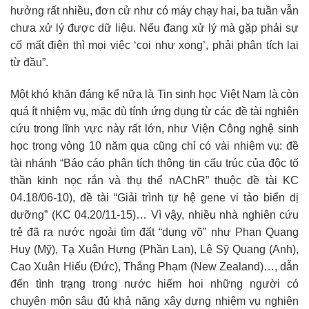
hưởng rất nhiều, đơn cử như có máy chạy hai, ba tuần vẫn
chưa xử lý được dữ liệu. Nếu đang xử lý mà gặp phải sự
cố mất điện thì mọi việc ‘coi như xong’, phải phân tích lại
từ đầu”.
Một khó khăn đáng kể nữa là Tin sinh học Việt Nam là còn
quá ít nhiệm vụ, mặc dù tính ứng dụng từ các đề tài nghiên
cứu trong lĩnh vực này rất lớn, như Viện Công nghệ sinh
học trong vòng 10 năm qua cũng chỉ có vài nhiệm vụ: đề
tài nhánh “Báo cáo phân tích thông tin cấu trúc của độc tố
thần kinh nọc rắn và thụ thể nAChR” thuộc đề tài KC
04.18/06-10), đề tài “Giải trình tự hệ gene vi tảo biển dị
dưỡng” (KC 04.20/11-15)… Vì vậy, nhiều nhà nghiên cứu
trẻ đã ra nước ngoài tìm đất “dụng võ” như Phan Quang
Huy (Mỹ), Tạ Xuân Hưng (Phần Lan), Lê Sỹ Quang (Anh),
Cao Xuân Hiếu (Đức), Thắng Phạm (New Zealand)…, dẫn
đến tình trạng trong nước hiếm hoi những người có
chuyên môn sâu đủ khả năng xây dựng nhiệm vụ nghiên