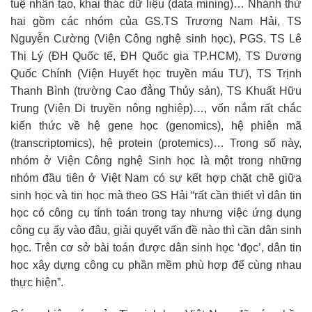
tuệ nhân tạo, khai thác dữ liệu (data mining)… Nhánh thứ
hai gồm các nhóm của GS.TS Trương Nam Hải, TS
Nguyễn Cường (Viện Công nghệ sinh học), PGS. TS Lê
Thị Lý (ĐH Quốc tế, ĐH Quốc gia TP.HCM), TS Dương
Quốc Chính (Viện Huyết học truyền máu TƯ), TS Trịnh
Thanh Bình (trường Cao đẳng Thủy sản), TS Khuất Hữu
Trung (Viện Di truyền nông nghiệp)…, vốn nắm rất chắc
kiến thức về hệ gene học (genomics), hệ phiên mã
(transcriptomics), hệ protein (protemics)… Trong số này,
nhóm ở Viện Công nghệ Sinh học là một trong những
nhóm đầu tiên ở Việt Nam có sự kết hợp chặt chẽ giữa
sinh học và tin học mà theo GS Hải “rất cần thiết vì dân tin
học có công cụ tính toán trong tay nhưng việc ứng dụng
công cụ ấy vào đâu, giải quyết vấn đề nào thì cần dân sinh
học. Trên cơ sở bài toán được dân sinh học ‘đọc’, dân tin
học xây dựng công cụ phần mềm phù hợp để cùng nhau
thực hiện”.