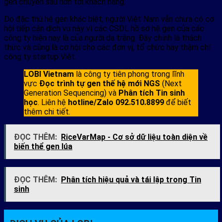
gen chuyên sâu hơn tới khách hàng.
Do đặc thù hệ gen khác biệt, người Việt Nam vẫn chưa có cơ
hội tiếp cận dịch vụ này vì các CSDL hồ sơ hệ gen của các
công ty hiện nay là của người da trắng. Đây chính là thách
thức và cũng là cơ hội cho các đơn vị, tổ chức hay thậm chí
công ty startup Việt.
LOBI Vietnam
là công ty tiên phong trong lĩnh
vực
Đọc trình tự gen thế hệ mới NGS
(Next
Generation Sequencing) và
Phân tích Tin sinh
học
. Liên hệ
hotline/Zalo 092.510.8899
để biết
thêm chi tiết.
ĐỌC THÊM:
RiceVarMap - Cơ sở dữ liệu toàn diện về
biến thể gen lúa
ĐỌC THÊM:
Phân tích hiệu quả và tái lập trong Tin
sinh