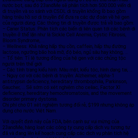
nước bọt, sau đó 23andMe sẽ phân tích hơn 500.000 viến dị
di truyền và so sánh với CSDL di truyền khổng lồ bao gồm
hàng triệu hồ sơ di truyền để đưa ra các dự đoán về hệ gen
của người dùng. Các thông tin di truyền được trả về bao gồm:
– Carier Status: Phân tích các biến dị liên quan tới các bệnh di
truyền ở thể lặn như là Sickle Cell Anemia, Cystic Fibrosis,
Bloom Syndrome, …
– Wellness: Khả năng hấp thụ cồn, caffein, hấp thụ đường
lactose, ngưỡng bão hoà mỡ, độ béo, ngủ sâu hay không, …
– Tổ tiên: Tỉ lệ tương đồng của hệ gen với các chủng tộc
người trên thế giới
– Các tính trạng kiểu hình: Màu mặt, kiểu tóc, hình dạng tai, …
– Nguy cơ với các bệnh di truyền: Alzheimer, alpha-1
antitrypsin deficiency, hereditary thrombophilia, Parkinson,
Gaucher, … Sẽ sớm có xét nghiệm cho celiac, Factor XI
deficiency, hereditary hemochromatosis, and the movement
disorder primary dystonia.
Chi phí cho 01 xét nghiệm tương đối rẻ, $199 nhưng không áp
dụng cho nước Việt Nam.
Với quyết định này của FDA, bên cạnh sự vui mừng của
23andMe, hàng loạt các công ty cung cấp dịch vụ tương tự
đã và đang lên kế hoạch cung cấp các dịch vụ phân tích hệ