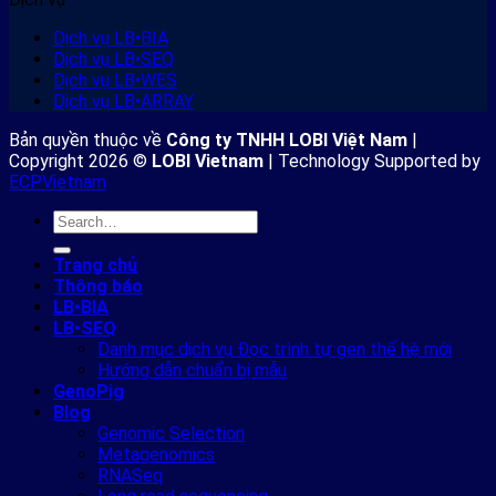
Dịch vụ LB•BIA
Dịch vụ LB•SEQ
Dịch vụ LB•WES
Dịch vụ LB•ARRAY
Bản quyền thuộc về
Công ty TNHH LOBI Việt Nam
|
Copyright 2026 ©
LOBI Vietnam
| Technology Supported by
ECPVietnam
Trang chủ
Thông báo
LB•BIA
LB•SEQ
Danh mục dịch vụ Đọc trình tự gen thế hệ mới
Hướng dẫn chuẩn bị mẫu
GenoPig
Blog
Genomic Selection
Metagenomics
RNASeq