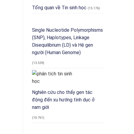
sinh
sinh
Tổng quan về Tin sinh học
vật
ảo’
(15.176)
và
phục
AI
vụ
trong
nghiên
nhận
cứu
Single Nucleotide Polymorphisms
dạng
quân
(SNP), Haplotypes, Linkage
pháp
sự
y
Disequilibrium (LD) và Hệ gen
người (Human Genome)
(13.539)
Nghiên cứu cho thấy gen tác
động đến xu hướng tình dục ở
nam giới
(10.761)