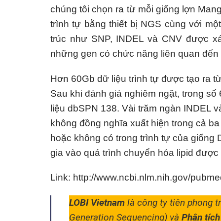
chúng tôi chọn ra từ mỗi giống lợn Mang
trình tự bằng thiết bị NGS cùng với mộ
trúc như SNP, INDEL và CNV được xác
những gen có chức năng liên quan đến 
Hơn 60Gb dữ liệu trình tự được tạo ra t
Sau khi đánh giá nghiêm ngặt, trong số
liệu dbSPN 138. Vài trăm ngàn INDEL 
không đồng nghĩa xuất hiện trong cả b
hoặc không có trong trình tự của giống
gia vào quá trình chuyển hóa lipid được
Link:
http://www.ncbi.nlm.nih.gov/pubm
LOBI Vietnam
là công ty tiên phong t
Generation Sequencing) và
Phân tích