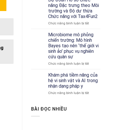
RNA-
năng Đặc trưng theo Môi
seq
trường và Độ dư thừa
Đơn
Chức năng với Tax4Fun2
Bào:
Hướng
ở
Chức năng bình luận bị tắt
Dẫn
Dự
Về
đoán
Microbiome mô phỏng
Công
Hồ
chiến trường: Mô hình
Cụ
sơ
Bayes tạo nên ‘thế giới vi
ng
và
Chức
sinh ảo’ phục vụ nghiên
Phân
năng
cứu quân sự
Tích
Đặc
trưng
ở
Chức năng bình luận bị tắt
theo
Microbiome
Môi
mô
Khám phá tiềm năng của
trường
phỏng
hệ vi sinh vật và AI trong
và
chiến
nhận dạng pháp y
Độ
trường:
dư
ở
Chức năng bình luận bị tắt
Mô
thừa
Khám
hình
Chức
phá
Bayes
năng
tiềm
tạo
BÀI ĐỌC NHIỀU
với
năng
nên
Tax4Fun2
của
‘thế
hệ
giới
vi
vi