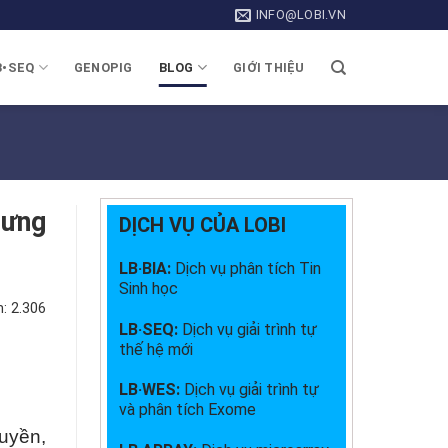
INFO@LOBI.VN
B•SEQ
GENOPIG
BLOG
GIỚI THIỆU
rưng
DỊCH VỤ CỦA LOBI
LB·BIA:
Dịch vụ phân tích Tin
Sinh học
:
2.306
LB·SEQ:
Dịch vụ giải trình tự
thế hệ mới
LB·WES:
Dịch vụ giải trình tự
và phân tích Exome
uyền,