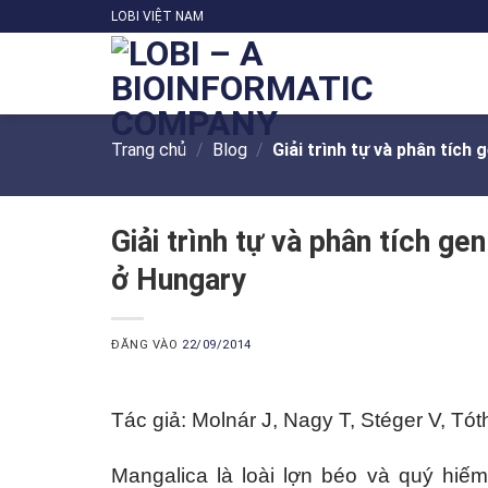
Bỏ
LOBI VIỆT NAM
qua
nội
dung
Trang chủ
/
Blog
/
Giải trình tự và phân tích
Giải trình tự và phân tích g
ở Hungary
ĐĂNG VÀO
22/09/2014
Tác giả:
Molnár J
,
Nagy T
,
Stéger V
,
Tót
Mangalica là loài lợn béo và quý hiếm