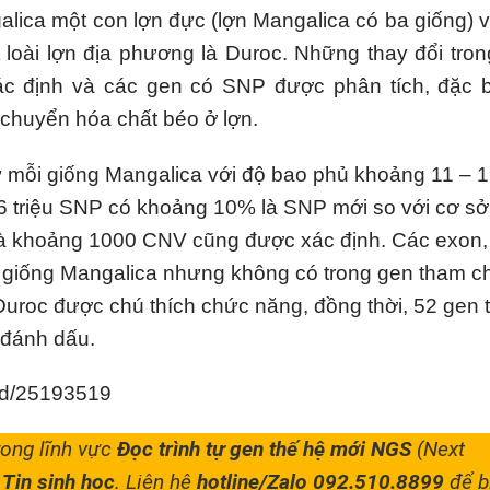
alica một con lợn đực (lợn Mangalica có ba giống) v
t loài lợn địa phương là Duroc. Những thay đổi tro
 định và các gen có SNP được phân tích, đặc bi
chuyển hóa chất béo ở lợn.
ừ mỗi giống Mangalica với độ bao phủ khoảng 11 – 1
 6 triệu SNP có khoảng 10% là SNP mới so với cơ s
và khoảng 1000 CNV cũng được xác định. Các exon
a giống Mangalica nhưng không có trong gen tham c
 Duroc được chú thích chức năng, đồng thời, 52 gen
 đánh dấu.
ed/25193519
rong lĩnh vực
Đọc trình tự gen thế hệ mới NGS
(Next
 Tin sinh học
. Liên hệ
hotline/Zalo 092.510.8899
để b