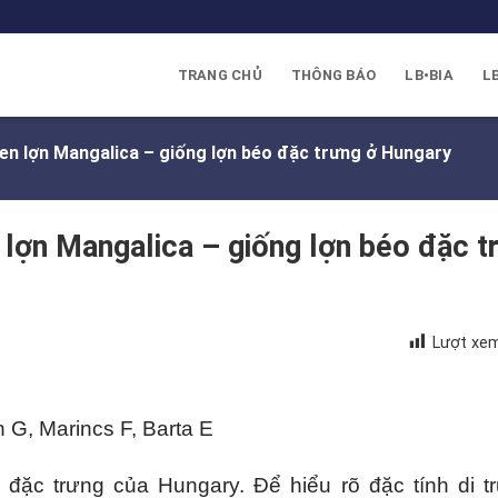
TRANG CHỦ
THÔNG BÁO
LB•BIA
L
 gen lợn Mangalica – giống lợn béo đặc trưng ở Hungary
en lợn Mangalica – giống lợn béo đặc t
Lượt xem
h G
,
Marincs F
,
Barta E
 đặc trưng của Hungary. Để hiểu rõ đặc tính di tr