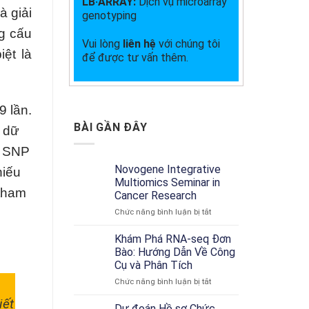
LB·ARRAY:
Dịch vụ microarray
à giải
genotyping
ng cấu
Vui lòng
liên hệ
với chúng tôi
ệt là
để được tư vấn thêm.
9 lần.
BÀI GẦN ĐÂY
ở dữ
, SNP
Novogene Integrative
hiếu
Multiomics Seminar in
 tham
Cancer Research
ở
Chức năng bình luận bị tắt
Novogene
Integrative
Khám Phá RNA-seq Đơn
Multiomics
Bào: Hướng Dẫn Về Công
Seminar
Cụ và Phân Tích
in
ở
Chức năng bình luận bị tắt
Cancer
Khám
Research
iết
Phá
Dự đoán Hồ sơ Chức