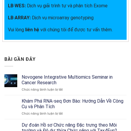
LB·WES:
Dịch vụ giải trình tự và phân tích Exome
LB·ARRAY:
Dịch vụ microarray genotyping
Vui lòng
liên hệ
với chúng tôi để được tư vấn thêm.
BÀI GẦN ĐÂY
Novogene Integrative Multiomics Seminar in
Cancer Research
ở
Chức năng bình luận bị tắt
Novogene
Integrative
Khám Phá RNA-seq Đơn Bào: Hướng Dẫn Về Công
Multiomics
Cụ và Phân Tích
Seminar
ở
Chức năng bình luận bị tắt
in
Khám
Cancer
Phá
Dự đoán Hồ sơ Chức năng Đặc trưng theo Môi
Research
RNA-
trường và Độ dư thừa Chức năng với Tax4Fun2