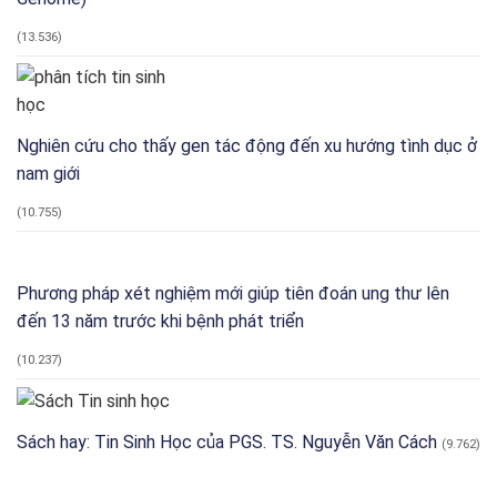
pháp
quân
y
sự
(13.536)
Nghiên cứu cho thấy gen tác động đến xu hướng tình dục ở
nam giới
(10.755)
Phương pháp xét nghiệm mới giúp tiên đoán ung thư lên
đến 13 năm trước khi bệnh phát triển
(10.237)
Sách hay: Tin Sinh Học của PGS. TS. Nguyễn Văn Cách
(9.762)