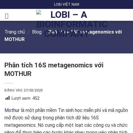
Bỏ
LOBI VIỆT NAM
qua
nội
dung
Trang chủ
/
Blog
/
Phân tích 16S metagenomics với
MOTHUR
Phân tích 16S metagenomics với
MOTHUR
ĐĂNG VÀO
27/02/2023
Lượt xem:
452
Mothur
là một phần mềm Tin sinh học miễn phí và mã nguồn
mở được sử dụng trong phân tích dữ liệu 16S
metagenomics. Nó cung cấp một loạt các công cụ và chức
năng để thực hiện các bước khác nhau trong việc phân tích