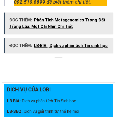
092.510.8899
để biết thêm chi tiết.
ĐỌC THÊM:
Phân Tích Metagenomics Trong Đất
Trồng Lúa: Một Cái Nhìn Chi Tiết
ĐỌC THÊM:
LB·BIA | Dịch vụ phân tích Tin sinh học
DỊCH VỤ CỦA LOBI
LB·BIA:
Dịch vụ phân tích Tin Sinh học
LB·SEQ:
Dịch vụ giải trình tự thế hệ mới