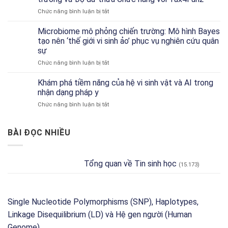
seq
ở
Chức năng bình luận bị tắt
Đơn
Dự
Bào:
đoán
Microbiome mô phỏng chiến trường: Mô hình Bayes
Hướng
Hồ
Dẫn
tạo nên ‘thế giới vi sinh ảo’ phục vụ nghiên cứu quân
sơ
Về
sự
Chức
Công
ở
Chức năng bình luận bị tắt
năng
Cụ
Microbiome
Đặc
và
mô
trưng
Khám phá tiềm năng của hệ vi sinh vật và AI trong
Phân
phỏng
theo
Tích
nhận dạng pháp y
chiến
Môi
ở
Chức năng bình luận bị tắt
trường:
trường
Khám
Mô
và
phá
hình
Độ
tiềm
BÀI ĐỌC NHIỀU
Bayes
dư
năng
tạo
thừa
của
nên
Chức
hệ
‘thế
năng
Tổng quan về Tin sinh học
(15.173)
vi
giới
với
sinh
vi
Tax4Fun2
vật
sinh
và
ảo’
AI
Single Nucleotide Polymorphisms (SNP), Haplotypes,
phục
trong
vụ
Linkage Disequilibrium (LD) và Hệ gen người (Human
nhận
nghiên
dạng
Genome)
cứu