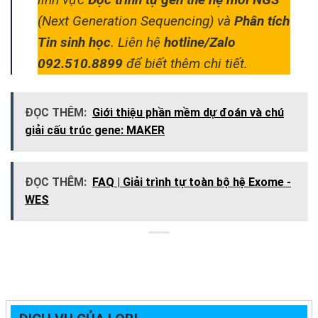
(Next Generation Sequencing) và
Phân tích
Tin sinh học
. Liên hệ
hotline/Zalo
092.510.8899
để biết thêm chi tiết.
ĐỌC THÊM:
Giới thiệu phần mềm dự đoán và chú
giải cấu trúc gene: MAKER
ĐỌC THÊM:
FAQ | Giải trình tự toàn bộ hệ Exome -
WES