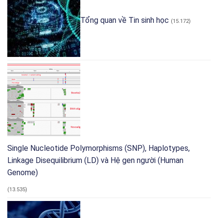
vi
Tax4Fun2
vật
sinh
và
ảo’
Tổng quan về Tin sinh học
(15.172)
AI
phục
trong
vụ
nhận
nghiên
dạng
cứu
pháp
quân
y
sự
Single Nucleotide Polymorphisms (SNP), Haplotypes,
Linkage Disequilibrium (LD) và Hệ gen người (Human
Genome)
(13.535)