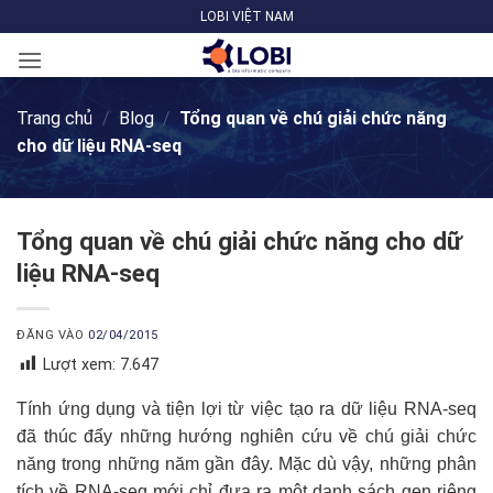
Bỏ
LOBI VIỆT NAM
qua
nội
dung
Trang chủ
/
Blog
/
Tổng quan về chú giải chức năng
cho dữ liệu RNA-seq
Tổng quan về chú giải chức năng cho dữ
liệu RNA-seq
ĐĂNG VÀO
02/04/2015
Lượt xem:
7.647
Tính ứng dụng và tiện lợi từ việc tạo ra dữ liệu RNA-seq
đã thúc đẩy những hướng nghiên cứu về chú giải chức
năng trong những năm gần đây. Mặc dù vậy, những phân
tích về RNA-seq mới chỉ đưa ra một danh sách gen riêng