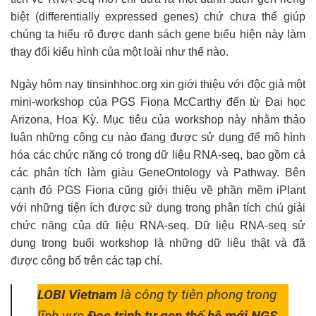
biệt (differentially expressed genes) chứ chưa thể giúp
chúng ta hiểu rõ được danh sách gene biểu hiện này làm
thay đổi kiểu hình của một loài như thế nào.
Ngày hôm nay tinsinhhoc.org xin giới thiệu với độc giả một
mini-workshop của PGS Fiona McCarthy đến từ Đại học
Arizona, Hoa Kỳ. Mục tiêu của workshop này nhằm thảo
luận những công cụ nào đang được sử dụng để mô hình
hóa các chức năng có trong dữ liệu RNA-seq, bao gồm cả
các phân tích làm giàu GeneOntology và Pathway. Bên
cạnh đó PGS Fiona cũng giới thiệu về phần mềm iPlant
với những tiện ích được sử dụng trong phân tích chú giải
chức năng của dữ liệu RNA-seq. Dữ liệu RNA-seq sử
dụng trong buổi workshop là những dữ liệu thật và đã
được công bố trên các tạp chí.
LOBI Vietnam
là công ty tiên phong trong
lĩnh vực
Đọc trình tự gen thế hệ mới NGS