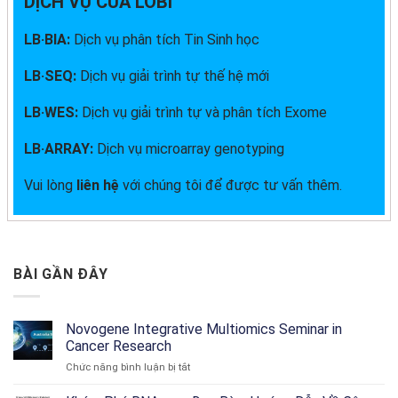
DỊCH VỤ CỦA LOBI
LB·BIA:
Dịch vụ phân tích Tin Sinh học
LB·SEQ:
Dịch vụ giải trình tự thế hệ mới
LB·WES:
Dịch vụ giải trình tự và phân tích Exome
LB·ARRAY:
Dịch vụ microarray genotyping
Vui lòng
liên hệ
với chúng tôi để được tư vấn thêm.
BÀI GẦN ĐÂY
Novogene Integrative Multiomics Seminar in
Cancer Research
ở
Chức năng bình luận bị tắt
Novogene
Integrative