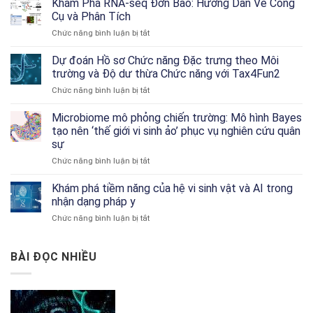
Khám Phá RNA-seq Đơn Bào: Hướng Dẫn Về Công
Multiomics
Cụ và Phân Tích
Seminar
ở
Chức năng bình luận bị tắt
in
Khám
Cancer
Phá
Dự đoán Hồ sơ Chức năng Đặc trưng theo Môi
Research
RNA-
trường và Độ dư thừa Chức năng với Tax4Fun2
seq
ở
Chức năng bình luận bị tắt
Đơn
Dự
Bào:
đoán
Microbiome mô phỏng chiến trường: Mô hình Bayes
Hướng
Hồ
Dẫn
tạo nên ‘thế giới vi sinh ảo’ phục vụ nghiên cứu quân
sơ
Về
sự
Chức
Công
ở
Chức năng bình luận bị tắt
năng
Cụ
Microbiome
Đặc
và
mô
trưng
Khám phá tiềm năng của hệ vi sinh vật và AI trong
Phân
phỏng
theo
Tích
nhận dạng pháp y
chiến
Môi
ở
Chức năng bình luận bị tắt
trường:
trường
Khám
Mô
và
phá
hình
Độ
tiềm
BÀI ĐỌC NHIỀU
Bayes
dư
năng
tạo
thừa
của
nên
Chức
hệ
‘thế
năng
vi
giới
với
sinh