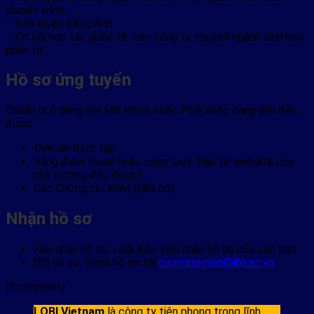
thuyết trình, ..
– Rèn luyện tiếng Anh
– Cơ hội hợp tác quốc tế, các công ty chuyên ngành sinh học
phân tử
Hồ sơ ứng tuyển
Chuẩn bị ở dạng file MS Word, hoặc PDF hoặc dạng ảnh đều
được.
Đơn xin thực tập
Bảng điểm (scan hoặc copy trực tiếp từ website của
nhà trường đều được)
Các Chứng chỉ khác (nếu có)
Nhận hồ sơ
Hạn nhận hồ sơ: LoBi luôn tiếp nhận hồ sơ của các bạn.
Gửi hồ sơ: Email hồ sơ tới
cuongnguyen@ibt.ac.vn.
{fcomment}
LOBI Vietnam
là công ty tiên phong trong lĩnh