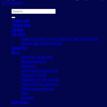
ECPVietnam
Trang chủ
Thông báo
LB•BIA
LB•SEQ
Danh mục dịch vụ Đọc trình tự gen thế hệ mới
Hướng dẫn chuẩn bị mẫu
GenoPig
Blog
Genomic Selection
Metagenomics
RNASeq
Long read sequencing
Phân tích WGS
Giải trình tự thế hệ mới
Phân tích Tin Sinh học
Pharmacogenomics
FAQ
Sự kiện
Giới thiệu