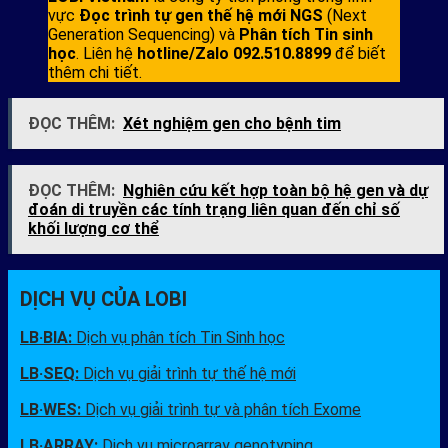
vực
Đọc trình tự gen thế hệ mới NGS
(Next
Generation Sequencing) và
Phân tích Tin sinh
học
. Liên hệ
hotline/Zalo 092.510.8899
để biết
thêm chi tiết.
ĐỌC THÊM:
Xét nghiệm gen cho bệnh tim
ĐỌC THÊM:
Nghiên cứu kết hợp toàn bộ hệ gen và dự
đoán di truyền các tính trạng liên quan đến chỉ số
khối lượng cơ thể
DỊCH VỤ CỦA LOBI
LB·BIA:
Dịch vụ phân tích Tin Sinh học
LB·SEQ:
Dịch vụ giải trình tự thế hệ mới
LB·WES:
Dịch vụ giải trình tự và phân tích Exome
LB·ARRAY:
Dịch vụ microarray genotyping