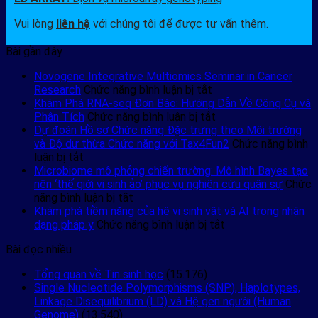
Vui lòng
liên hệ
với chúng tôi để được tư vấn thêm.
Bài gần đây
Novogene Integrative Multiomics Seminar in Cancer
ở
Research
Chức năng bình luận bị tắt
Novogene
Khám Phá RNA-seq Đơn Bào: Hướng Dẫn Về Công Cụ và
Integrative
ở
Phân Tích
Chức năng bình luận bị tắt
Multiomics
Khám
Dự đoán Hồ sơ Chức năng Đặc trưng theo Môi trường
Seminar
Phá
và Độ dư thừa Chức năng với Tax4Fun2
Chức năng bình
ở
in
RNA-
luận bị tắt
Dự
Cancer
seq
Microbiome mô phỏng chiến trường: Mô hình Bayes tạo
đoán
Research
Đơn
nên ‘thế giới vi sinh ảo’ phục vụ nghiên cứu quân sự
Chức
Hồ
ở
Bào:
năng bình luận bị tắt
sơ
Microbiome
Hướng
Khám phá tiềm năng của hệ vi sinh vật và AI trong nhận
Chức
mô
Dẫn
ở
dạng pháp y
Chức năng bình luận bị tắt
năng
phỏng
Về
Khám
Bài đọc nhiều
Đặc
chiến
Công
phá
trưng
trường:
Cụ
tiềm
Tổng quan về Tin sinh học
(15.176)
theo
Mô
và
năng
Single Nucleotide Polymorphisms (SNP), Haplotypes,
Môi
hình
Phân
của
Linkage Disequilibrium (LD) và Hệ gen người (Human
trường
Bayes
Tích
hệ
Genome)
(13.540)