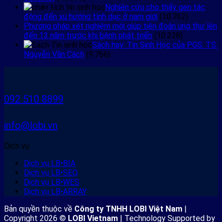
và
tạo
vi
Nghiên cứu cho thấy gen tác
Độ
nên
sinh
động đến xu hướng tình dục ở nam giới
(10.762)
dư
‘thế
vật
Phương pháp xét nghiệm mới giúp tiên đoán ung thư lên
thừa
giới
và
đến 13 năm trước khi bệnh phát triển
(10.238)
Chức
vi
AI
Sách hay: Tin Sinh Học của PGS. TS.
năng
sinh
trong
Nguyễn Văn Cách
(9.766)
với
ảo’
nhận
Tax4Fun2
phục
dạng
vụ
pháp
nghiên
y
cứu
092 510 8899
quân
sự
info@lobi.vn
Dịch vụ
Dịch vụ LB•BIA
Dịch vụ LB•SEQ
Dịch vụ LB•WES
Dịch vụ LB•ARRAY
Bản quyền thuộc về
Công ty TNHH LOBI Việt Nam
|
Copyright 2026 ©
LOBI Vietnam
| Technology Supported by