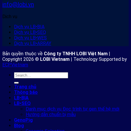
info@lobi.vn
Dịch vụ
Dịch vụ LB•BIA
Dịch vụ LB•SEQ
Dịch vụ LB•WES
Dịch vụ LB•ARRAY
Bản quyền thuộc về
Công ty TNHH LOBI Việt Nam
|
Copyright 2026 ©
LOBI Vietnam
| Technology Supported by
ECPVietnam
Trang chủ
Thông báo
LB•BIA
LB•SEQ
Danh mục dịch vụ Đọc trình tự gen thế hệ mới
Hướng dẫn chuẩn bị mẫu
GenoPig
Blog