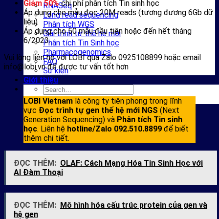
Giảm 50%
chi phí phân tích Tin sinh học
RNASeq
Áp dụng cho mẫu đọc 20M reads (tương đương 6Gb dữ
Long read sequencing
liệu)
Phân tích WGS
Áp dụng cho 50 mẫu đầu tiên hoặc đến hết tháng
Giải trình tự thế hệ mới
6/2023.
Phân tích Tin Sinh học
Pharmacogenomics
Vui lòng liên hệ với LOBI qua Zalo 0925108899 hoặc email
FAQ
info@lobi.vn để được tư vấn tốt hơn
Sự kiện
Giới thiệu
LOBI Vietnam
là công ty tiên phong trong lĩnh
vực
Đọc trình tự gen thế hệ mới NGS
(Next
Generation Sequencing) và
Phân tích Tin sinh
học
. Liên hệ
hotline/Zalo 092.510.8899
để biết
thêm chi tiết.
ĐỌC THÊM:
OLAF: Cách Mạng Hóa Tin Sinh Học với
AI Đàm Thoại
ĐỌC THÊM:
Mô hình hóa cấu trúc protein của gen và
hệ gen